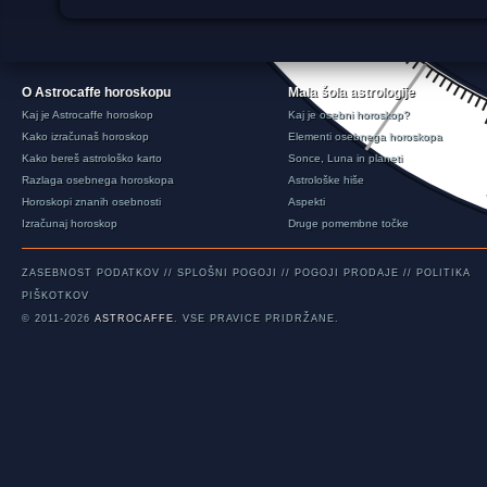
O Astrocaffe horoskopu
Mala šola astrologije
Kaj je Astrocaffe horoskop
Kaj je osebni horoskop?
Kako izračunaš horoskop
Elementi osebnega horoskopa
Kako bereš astrološko karto
Sonce, Luna in planeti
Razlaga osebnega horoskopa
Astrološke hiše
Horoskopi znanih osebnosti
Aspekti
Izračunaj horoskop
Druge pomembne točke
ZASEBNOST PODATKOV
//
SPLOŠNI POGOJI
//
POGOJI PRODAJE
//
POLITIKA
PIŠKOTKOV
© 2011-2026
ASTROCAFFE
. VSE PRAVICE PRIDRŽANE.