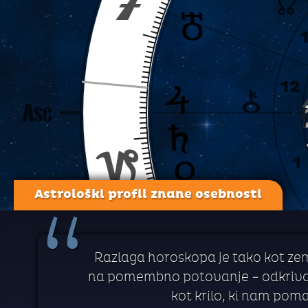
Astrološki profil znane osebnosti
“
Razlaga horoskopa je tako kot zem
na pomembno potovanje – odkrivanj
kot krilo, ki nam pom