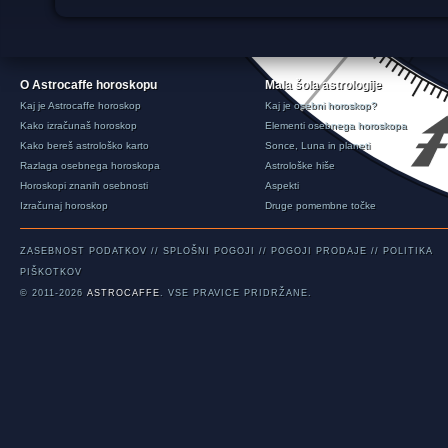
O Astrocaffe horoskopu
Mala šola astrologije
Kaj je Astrocaffe horoskop
Kaj je osebni horoskop?
Kako izračunaš horoskop
Elementi osebnega horoskopa
Kako bereš astrološko karto
Sonce, Luna in planeti
Razlaga osebnega horoskopa
Astrološke hiše
Horoskopi znanih osebnosti
Aspekti
Izračunaj horoskop
Druge pomembne točke
ZASEBNOST PODATKOV
//
SPLOŠNI POGOJI
//
POGOJI PRODAJE
//
POLITIKA
PIŠKOTKOV
© 2011-2026
ASTROCAFFE
. VSE PRAVICE PRIDRŽANE.