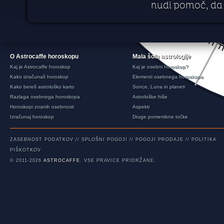
nudi pomoč, da 
O Astrocaffe horoskopu
Mala šola astrologije
Kaj je Astrocaffe horoskop
Kaj je osebni horoskop?
Kako izračunaš horoskop
Elementi osebnega horoskopa
Kako bereš astrološko karto
Sonce, Luna in planeti
Razlaga osebnega horoskopa
Astrološke hiše
Horoskopi znanih osebnosti
Aspekti
Izračunaj horoskop
Druge pomembne točke
ZASEBNOST PODATKOV
//
SPLOŠNI POGOJI
//
POGOJI PRODAJE
//
POLITIKA
PIŠKOTKOV
© 2011-2026
ASTROCAFFE
. VSE PRAVICE PRIDRŽANE.