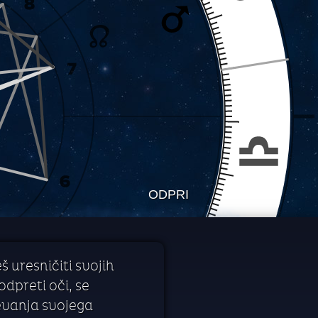
ODPRI
 uresničiti svojih
dpreti oči, se
čevanja svojega