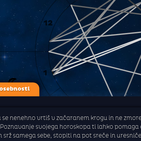
 osebnosti
a se nenehno vrtiš v začaranem krogu in ne zmoreš
 Poznavanje svojega horoskopa ti lahko pomaga o
 srž samega sebe, stopiti na pot sreče in uresni