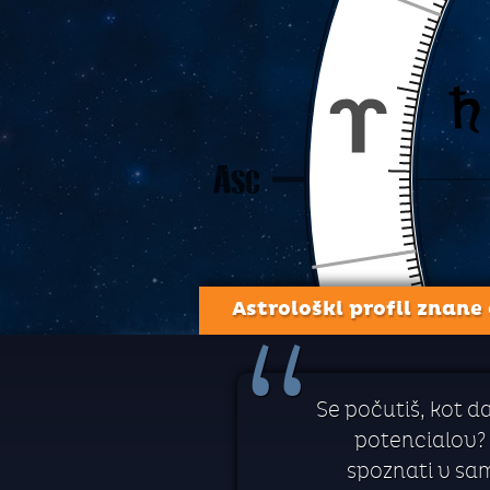
Astrološki profil znane
“
Se počutiš, kot d
potencialov?
spoznati v sam