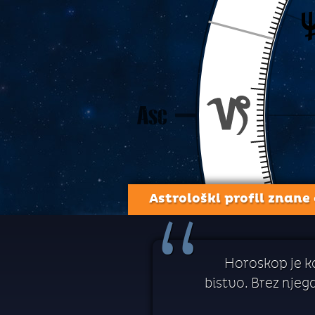
Astrološki profil znane
“
Horoskop je ko
bistvo. Brez njeg