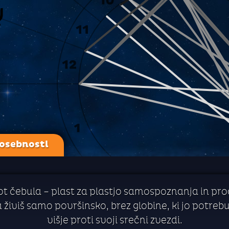
 osebnosti
t čebula – plast za plastjo samospoznanja in pro
a živiš samo površinsko, brez globine, ki jo potreb
višje proti svoji srečni zvezdi.