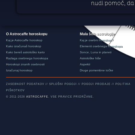
nudi pomoč, da 
O Astrocaffe horoskopu
Mala šola astrologije
Kaj je Astrocaffe horoskop
Kaj je osebni horoskop?
Kako izračunaš horoskop
Elementi osebnega horoskopa
Kako bereš astrološko karto
Sonce, Luna in planeti
Razlaga osebnega horoskopa
Astrološke hiše
Horoskopi znanih osebnosti
Aspekti
Izračunaj horoskop
Druge pomembne točke
ZASEBNOST PODATKOV
//
SPLOŠNI POGOJI
//
POGOJI PRODAJE
//
POLITIKA
PIŠKOTKOV
© 2011-2026
ASTROCAFFE
. VSE PRAVICE PRIDRŽANE.