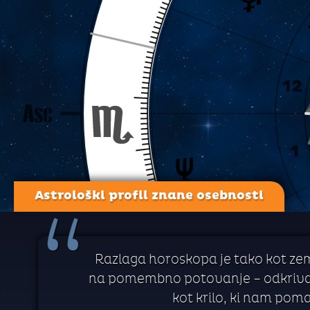
Astrološki profil znane osebnosti
“
Razlaga horoskopa je tako kot zem
na pomembno potovanje – odkrivanj
kot krilo, ki nam pom