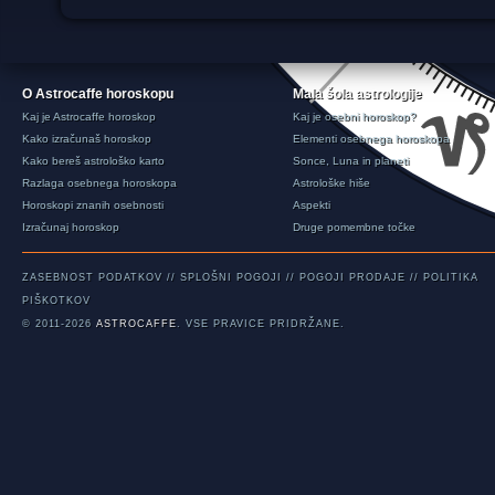
O Astrocaffe horoskopu
Mala šola astrologije
Kaj je Astrocaffe horoskop
Kaj je osebni horoskop?
Kako izračunaš horoskop
Elementi osebnega horoskopa
Kako bereš astrološko karto
Sonce, Luna in planeti
Razlaga osebnega horoskopa
Astrološke hiše
Horoskopi znanih osebnosti
Aspekti
Izračunaj horoskop
Druge pomembne točke
ZASEBNOST PODATKOV
//
SPLOŠNI POGOJI
//
POGOJI PRODAJE
//
POLITIKA
PIŠKOTKOV
© 2011-2026
ASTROCAFFE
. VSE PRAVICE PRIDRŽANE.