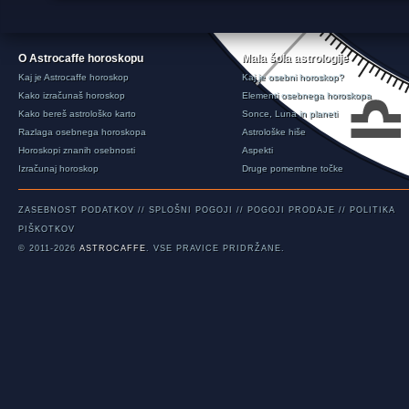
O Astrocaffe horoskopu
Mala šola astrologije
Kaj je Astrocaffe horoskop
Kaj je osebni horoskop?
Kako izračunaš horoskop
Elementi osebnega horoskopa
Kako bereš astrološko karto
Sonce, Luna in planeti
Razlaga osebnega horoskopa
Astrološke hiše
Horoskopi znanih osebnosti
Aspekti
Izračunaj horoskop
Druge pomembne točke
ZASEBNOST PODATKOV
//
SPLOŠNI POGOJI
//
POGOJI PRODAJE
//
POLITIKA
PIŠKOTKOV
© 2011-2026
ASTROCAFFE
. VSE PRAVICE PRIDRŽANE.