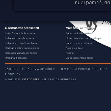
nudi pomoč, da 
O Astrocaffe horoskopu
Mala šola astrologije
Kaj je Astrocaffe horoskop
Kaj je osebni horoskop?
Kako izračunaš horoskop
Elementi osebnega horoskopa
Kako bereš astrološko karto
Sonce, Luna in planeti
Razlaga osebnega horoskopa
Astrološke hiše
Horoskopi znanih osebnosti
Aspekti
Izračunaj horoskop
Druge pomembne točke
ZASEBNOST PODATKOV
//
SPLOŠNI POGOJI
//
POGOJI PRODAJE
//
POLITIKA
PIŠKOTKOV
© 2011-2026
ASTROCAFFE
. VSE PRAVICE PRIDRŽANE.