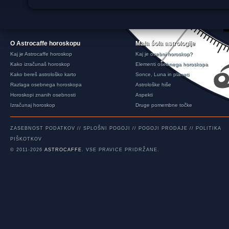
O Astrocaffe horoskopu
Mala šola astrologije
Kaj je Astrocaffe horoskop
Kaj je osebni horoskop?
Kako izračunaš horoskop
Elementi osebnega horoskopa
Kako bereš astrološko karto
Sonce, Luna in planeti
Razlaga osebnega horoskopa
Astrološke hiše
Horoskopi znanih osebnosti
Aspekti
Izračunaj horoskop
Druge pomembne točke
ZASEBNOST PODATKOV
//
SPLOŠNI POGOJI
//
POGOJI PRODAJE
//
POLITIKA
PIŠKOTKOV
© 2011-2026
ASTROCAFFE
. VSE PRAVICE PRIDRŽANE.