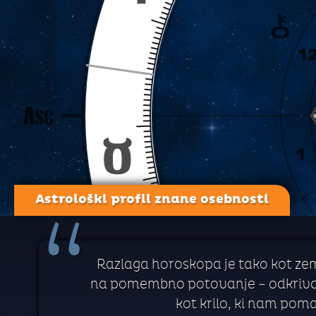
Astrološki profil znane osebnosti
“
Razlaga horoskopa je tako kot zem
na pomembno potovanje – odkrivanj
kot krilo, ki nam pom