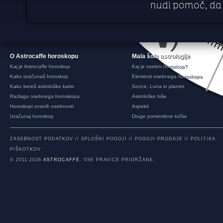
nudi pomoč, da 
O Astrocaffe horoskopu
Mala šola astrologije
Kaj je Astrocaffe horoskop
Kaj je osebni horoskop?
Kako izračunaš horoskop
Elementi osebnega horoskopa
Kako bereš astrološko karto
Sonce, Luna in planeti
Razlaga osebnega horoskopa
Astrološke hiše
Horoskopi znanih osebnosti
Aspekti
Izračunaj horoskop
Druge pomembne točke
ZASEBNOST PODATKOV
//
SPLOŠNI POGOJI
//
POGOJI PRODAJE
//
POLITIKA
PIŠKOTKOV
© 2011-2026
ASTROCAFFE
. VSE PRAVICE PRIDRŽANE.