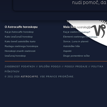
nudi pomoč, da 
O Astrocaffe horoskopu
Mala šola astrologije
Kaj je Astrocaffe horoskop
Kaj je osebni horoskop?
Kako izračunaš horoskop
Elementi osebnega horoskopa
Kako bereš astrološko karto
Sonce, Luna in planeti
Razlaga osebnega horoskopa
Astrološke hiše
Horoskopi znanih osebnosti
Aspekti
Izračunaj horoskop
Druge pomembne točke
ZASEBNOST PODATKOV
//
SPLOŠNI POGOJI
//
POGOJI PRODAJE
//
POLITIKA
PIŠKOTKOV
© 2011-2026
ASTROCAFFE
. VSE PRAVICE PRIDRŽANE.