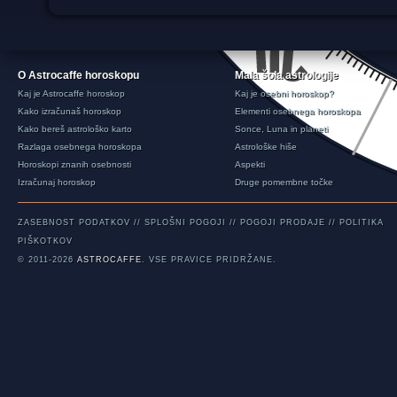
O Astrocaffe horoskopu
Mala šola astrologije
Kaj je Astrocaffe horoskop
Kaj je osebni horoskop?
Kako izračunaš horoskop
Elementi osebnega horoskopa
Kako bereš astrološko karto
Sonce, Luna in planeti
Razlaga osebnega horoskopa
Astrološke hiše
Horoskopi znanih osebnosti
Aspekti
Izračunaj horoskop
Druge pomembne točke
ZASEBNOST PODATKOV
//
SPLOŠNI POGOJI
//
POGOJI PRODAJE
//
POLITIKA
PIŠKOTKOV
© 2011-2026
ASTROCAFFE
. VSE PRAVICE PRIDRŽANE.