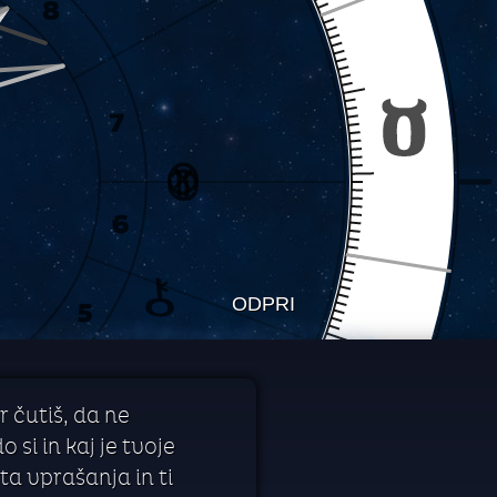
ODPRI
r čutiš, da ne
 si in kaj je tvoje
a vprašanja in ti