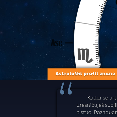
Astrološki profil znane
“
Kadar se vrt
uresničuješ svoji
bistvo. Poznavan