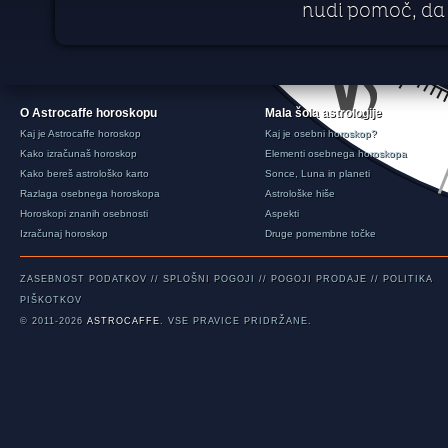
nudi pomoč, da 
O Astrocaffe horoskopu
Mala šola astrologije
Kaj je Astrocaffe horoskop
Kaj je osebni horoskop?
Kako izračunaš horoskop
Elementi osebnega horoskopa
Kako bereš astrološko karto
Sonce, Luna in planeti
Razlaga osebnega horoskopa
Astrološke hiše
Horoskopi znanih osebnosti
Aspekti
Izračunaj horoskop
Druge pomembne točke
ZASEBNOST PODATKOV
//
SPLOŠNI POGOJI
//
POGOJI PRODAJE
//
POLITIKA
PIŠKOTKOV
© 2011-2026
ASTROCAFFE
. VSE PRAVICE PRIDRŽANE.