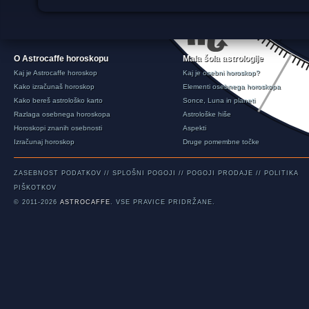
O Astrocaffe horoskopu
Mala šola astrologije
Kaj je Astrocaffe horoskop
Kaj je osebni horoskop?
Kako izračunaš horoskop
Elementi osebnega horoskopa
Kako bereš astrološko karto
Sonce, Luna in planeti
Razlaga osebnega horoskopa
Astrološke hiše
Horoskopi znanih osebnosti
Aspekti
Izračunaj horoskop
Druge pomembne točke
ZASEBNOST PODATKOV
//
SPLOŠNI POGOJI
//
POGOJI PRODAJE
//
POLITIKA
PIŠKOTKOV
© 2011-2026
ASTROCAFFE
. VSE PRAVICE PRIDRŽANE.