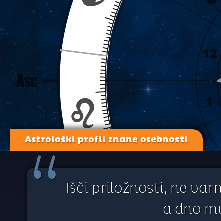
Astrološki profil znane osebnosti
“
Išči priložnosti, ne var
a dno mu