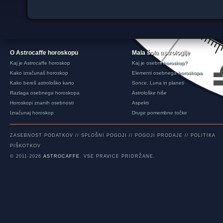
O Astrocaffe horoskopu
Mala šola astrologije
Kaj je Astrocaffe horoskop
Kaj je osebni horoskop?
Kako izračunaš horoskop
Elementi osebnega horoskopa
Kako bereš astrološko karto
Sonce, Luna in planeti
Razlaga osebnega horoskopa
Astrološke hiše
Horoskopi znanih osebnosti
Aspekti
Izračunaj horoskop
Druge pomembne točke
ZASEBNOST PODATKOV
//
SPLOŠNI POGOJI
//
POGOJI PRODAJE
//
POLITIKA
PIŠKOTKOV
© 2011-2026
ASTROCAFFE
. VSE PRAVICE PRIDRŽANE.