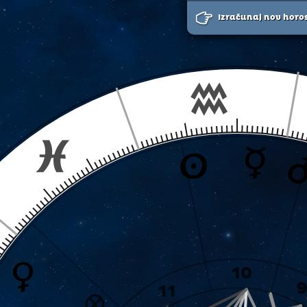
Izračunaj nov horo