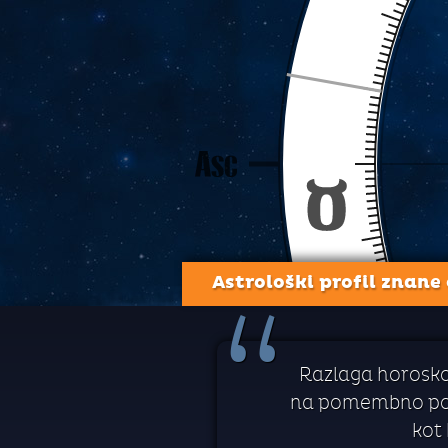
Astrološki profil znane
“
Razlaga horoskop
na pomembno poto
kot