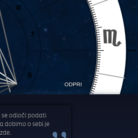
ODPRI
 se odloči podati
 dobimo o sebi je
zde.