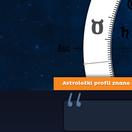
Astrološki profil znane
“