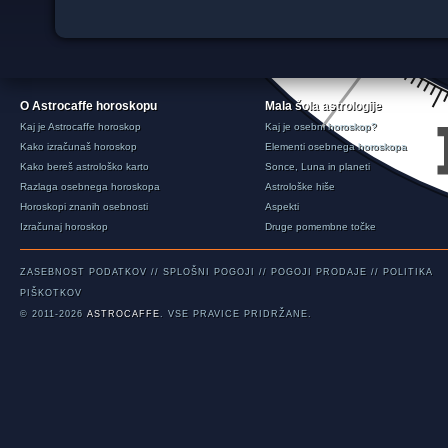
O Astrocaffe horoskopu
Mala šola astrologije
Kaj je Astrocaffe horoskop
Kaj je osebni horoskop?
Kako izračunaš horoskop
Elementi osebnega horoskopa
Kako bereš astrološko karto
Sonce, Luna in planeti
Razlaga osebnega horoskopa
Astrološke hiše
Horoskopi znanih osebnosti
Aspekti
Izračunaj horoskop
Druge pomembne točke
ZASEBNOST PODATKOV
//
SPLOŠNI POGOJI
//
POGOJI PRODAJE
//
POLITIKA
PIŠKOTKOV
© 2011-2026
ASTROCAFFE
. VSE PRAVICE PRIDRŽANE.