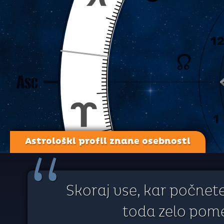
Astrološki profil znane osebnosti
“
Skoraj vse, kar počne
toda zelo pome