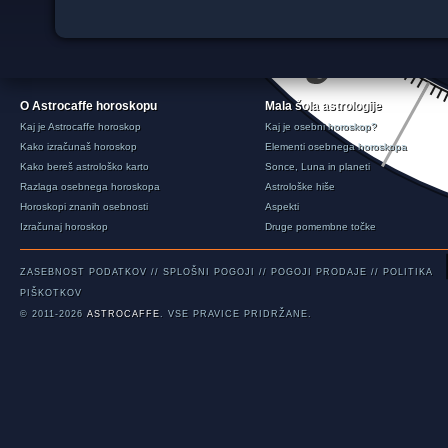
O Astrocaffe horoskopu
Mala šola astrologije
Kaj je Astrocaffe horoskop
Kaj je osebni horoskop?
Kako izračunaš horoskop
Elementi osebnega horoskopa
Kako bereš astrološko karto
Sonce, Luna in planeti
Razlaga osebnega horoskopa
Astrološke hiše
Horoskopi znanih osebnosti
Aspekti
Izračunaj horoskop
Druge pomembne točke
ZASEBNOST PODATKOV
//
SPLOŠNI POGOJI
//
POGOJI PRODAJE
//
POLITIKA
PIŠKOTKOV
© 2011-2026
ASTROCAFFE
. VSE PRAVICE PRIDRŽANE.