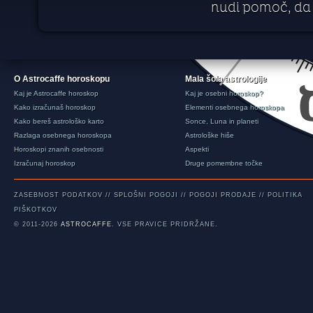
nudi pomoč, da 
O Astrocaffe horoskopu
Mala šola astrologije
Kaj je Astrocaffe horoskop
Kaj je osebni horoskop?
Kako izračunaš horoskop
Elementi osebnega horoskopa
Kako bereš astrološko karto
Sonce, Luna in planeti
Razlaga osebnega horoskopa
Astrološke hiše
Horoskopi znanih osebnosti
Aspekti
Izračunaj horoskop
Druge pomembne točke
ZASEBNOST PODATKOV
//
SPLOŠNI POGOJI
//
POGOJI PRODAJE
//
POLITIKA
PIŠKOTKOV
© 2011-2026
ASTROCAFFE
. VSE PRAVICE PRIDRŽANE.