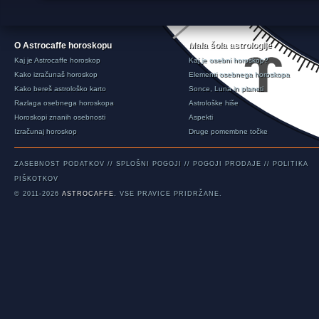
O Astrocaffe horoskopu
Mala šola astrologije
Kaj je Astrocaffe horoskop
Kaj je osebni horoskop?
Kako izračunaš horoskop
Elementi osebnega horoskopa
Kako bereš astrološko karto
Sonce, Luna in planeti
Razlaga osebnega horoskopa
Astrološke hiše
Horoskopi znanih osebnosti
Aspekti
Izračunaj horoskop
Druge pomembne točke
ZASEBNOST PODATKOV
//
SPLOŠNI POGOJI
//
POGOJI PRODAJE
//
POLITIKA
PIŠKOTKOV
© 2011-2026
ASTROCAFFE
. VSE PRAVICE PRIDRŽANE.